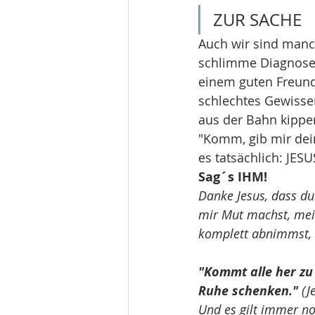
ZUR SACHE
Auch wir sind man
schlimme Diagnose i
einem guten Freund,
schlechtes Gewissen
aus der Bahn kippen
"Komm, gib mir dein
es tatsächlich: JESU
Sag´s IHM!
Danke Jesus, dass du
mir Mut machst, mei
komplett abnimmst, 
"Kommt alle her zu 
Ruhe schenken." 
(J
Und es gilt immer no