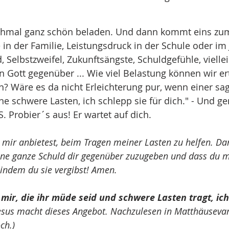
chmal ganz schön beladen. Und dann kommt eins zum
n der Familie, Leistungsdruck in der Schule oder im J
 Selbstzweifel, Zukunftsängste, Schuldgefühle, viellei
 Gott gegenüber ... Wie viel Belastung können wir ert
? Wäre es da nicht Erleichterung pur, wenn einer sa
e schwere Lasten, ich schlepp sie für dich." - Und ge
S. Probier´s aus! Er wartet auf dich.
 mir anbietest, beim Tragen meiner Lasten zu helfen. Da
ne ganze Schuld dir gegenüber zuzugeben und dass du mi
indem du sie vergibst! Amen.
mir, die ihr müde seid und schwere Lasten tragt, ich 
esus macht dieses Angebot. Nachzulesen in Matthäuseva
ch.)