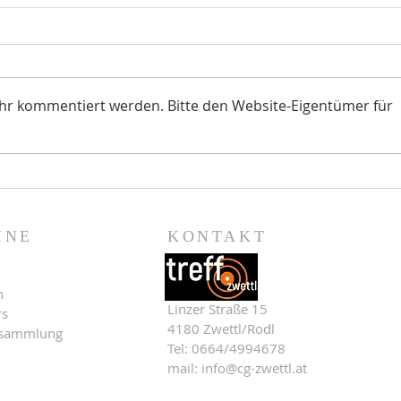
ehr kommentiert werden. Bitte den Website-Eigentümer für
Vergewaltigt. Vergeben
Ein J
INE
KONTAKT
n
Linzer Straße 15
rs
4180 Zwettl/Rodl
rsammlung
Tel: 0664/4994678
mail: info@cg-zwettl.at