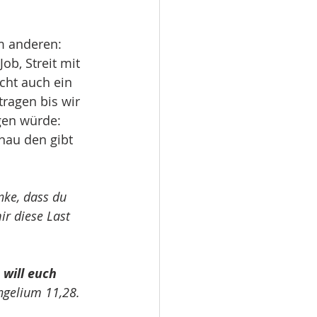
 anderen: 
ob, Streit mit 
cht auch ein 
ragen bis wir 
gen würde: 
nau den gibt 
nke, dass du 
r diese Last 
will euch 
ngelium 11,28. 