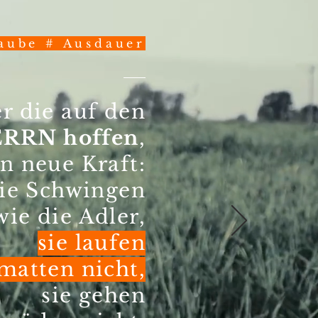
aube # Ausdauer
r die auf den
RRN hoffen
,
n neue Kraft:
die Schwingen
ie die Adler,
sie laufen
matten nicht,
sie gehen