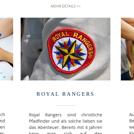
MEHR DETAILS >>
ROYAL RANGERS
ch
A
Royal Rangers sind christliche
und
B
Pfadfinder und als solche lieben sie
ren
w
das Abenteuer. Bereits mit 4 Jahren
er-
Kl
kann man sich auf den