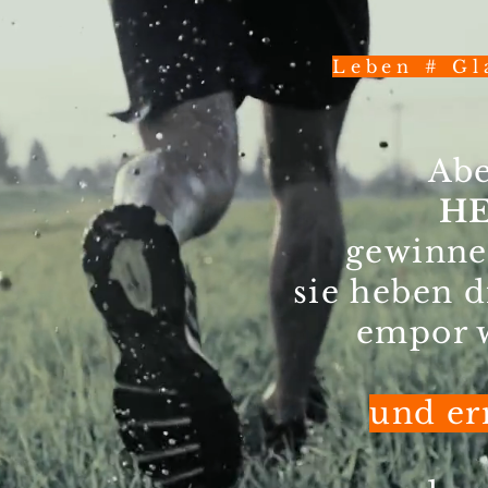
Leben # Gl
Abe
HE
gewinne
sie heben 
empor w
und er