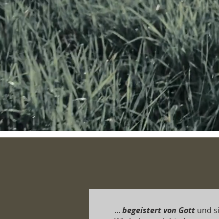
...
begeistert von Gott
und s